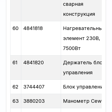
сварная
конструкция
60
4841818
Нагревательный
элемент 230В,
7500Вт
61
4841820
Держатель блока
управления
62
3744407
Блок управления
63
3880203
Манометр Cewal 0