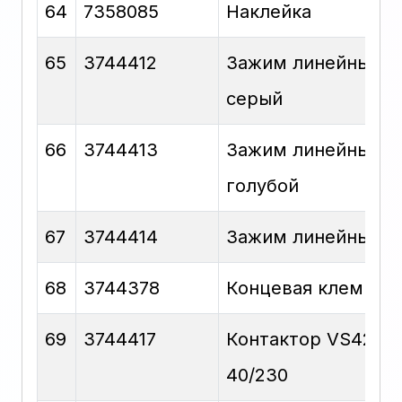
64
7358085
Наклейка
65
3744412
Зажим линейный
серый
66
3744413
Зажим линейный
голубой
67
3744414
Зажим линейный P
68
3744378
Концевая клемма
69
3744417
Контактор VS420-
40/230