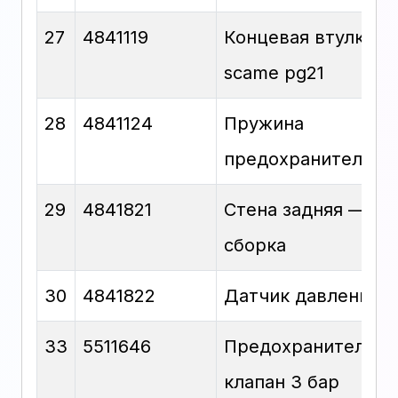
27
4841119
Концевая втулка
scame pg21
28
4841124
Пружина
предохранительна
29
4841821
Стена задняя —
сборка
30
4841822
Датчик давления
33
5511646
Предохранительн
клапан 3 бар