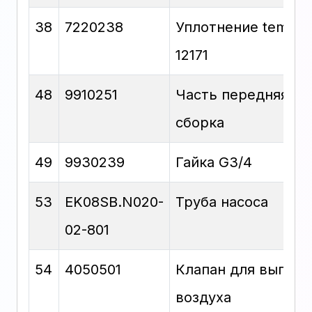
38
7220238
Уплотнение temasil
12171
48
9910251
Часть передняя —
сборка
49
9930239
Гайка G3/4
53
EK08SB.N020-
Труба насоса
02-801
54
4050501
Клапан для выпуск
воздуха