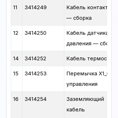
11
3414249
Кабель контактора
— сборка
12
3414250
Кабель датчика
давления — сборк
14
3414252
Кабель термостат
15
3414253
Перемычка X1_бло
управления
16
3414254
Заземляющий
кабель