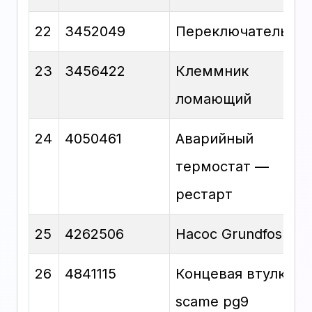
22
3452049
Переключатель 0-1
23
3456422
Клеммник
ломающий
24
4050461
Аварийный
термостат —
рестарт
25
4262506
Насос Grundfos
26
4841115
Концевая втулка
scame pg9