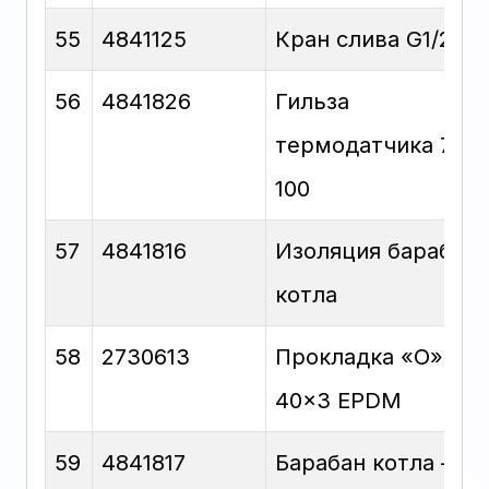
55
4841125
Кран слива G1/2
56
4841826
Гильза
термодатчика 7×8-
100
57
4841816
Изоляция барабана
котла
58
2730613
Прокладка «O»
40×3 EPDM
59
4841817
Барабан котла —