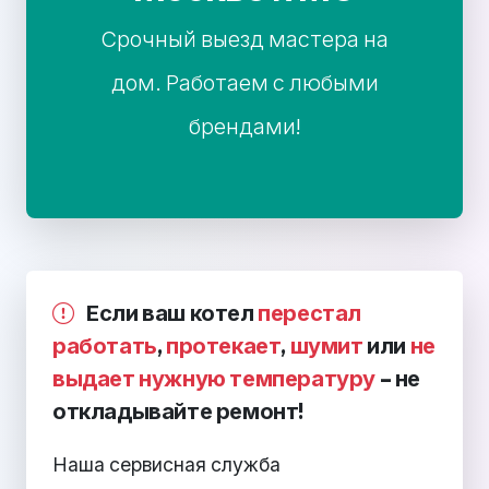
Срочный выезд мастера на
дом. Работаем с любыми
брендами!
Если ваш котел
перестал
работать
,
протекает
,
шумит
или
не
выдает нужную температуру
– не
откладывайте ремонт!
Наша сервисная служба